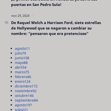
puertas en San Pedro Sula!
De Raquel Welch a Harrison Ford, siete estrellas
de Hollywood que se negaron a cambiar su
nombre: "pensaron que era pretencioso"
agosto
11
julio
79
junio
108
mayo
88
abril
54
marzo
75
febrero
46
enero
124
diciembre
172
noviembre
92
octubre
146
septiembre
84
agosto
197
julio
221