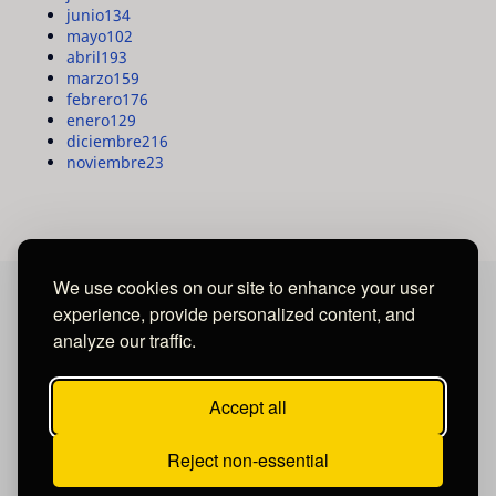
junio
134
mayo
102
abril
193
marzo
159
febrero
176
enero
129
diciembre
216
noviembre
23
We use cookies on our site to enhance your user
experience, provide personalized content, and
MAYA MEDIA GROUP
analyze our traffic.
Ubicados en Tegucigalpa - Honduras.
Accept all
Reject non-essential