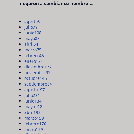
negaron a cambiar su nombre:
"pensaron que era pretencioso"
agosto
5
julio
79
junio
108
mayo
88
abril
54
marzo
75
febrero
46
enero
124
diciembre
172
noviembre
92
octubre
146
septiembre
84
agosto
197
julio
221
junio
134
mayo
102
abril
193
marzo
159
febrero
176
enero
129