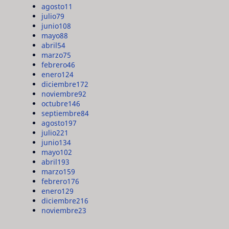
agosto
11
julio
79
junio
108
mayo
88
abril
54
marzo
75
febrero
46
enero
124
diciembre
172
noviembre
92
octubre
146
septiembre
84
agosto
197
julio
221
junio
134
mayo
102
abril
193
marzo
159
febrero
176
enero
129
diciembre
216
noviembre
23