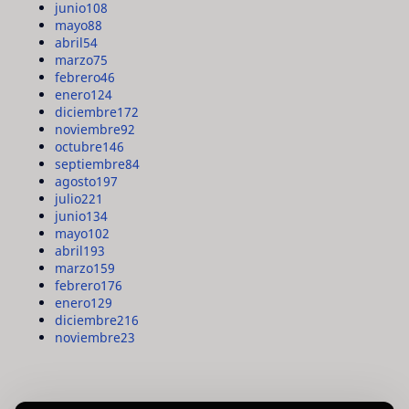
junio
108
mayo
88
abril
54
marzo
75
febrero
46
enero
124
diciembre
172
noviembre
92
octubre
146
septiembre
84
agosto
197
julio
221
junio
134
mayo
102
abril
193
marzo
159
febrero
176
enero
129
diciembre
216
noviembre
23