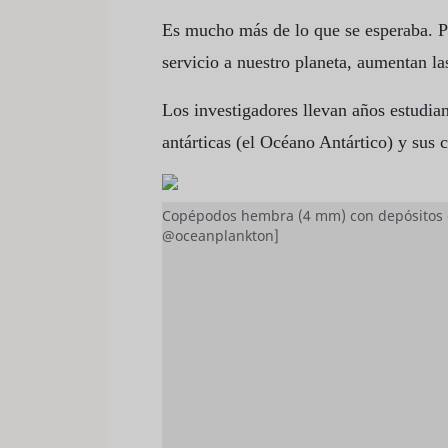
Es mucho más de lo que se esperaba. Pe
servicio a nuestro planeta, aumentan l
Los investigadores llevan años estudia
antárticas (el Océano Antártico) y sus 
Copépodos hembra (4 mm) con depósitos de
@oceanplankton]
Guang Yang, autor principal del estud
Ciencias, afirma que los resultados son
cantidad de carbono que almacena el O
"Estos animales son héroes anónimos p
dice la coautora, Jennifer Freer, del Br