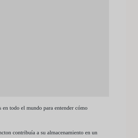
opio se pueden ver largas salchichas de grasa
 de grasa en sus cabezas, explica el profesor
Antártida.
eta sería mucho más cálida.
orbido el 90% del exceso de calor generado por
es. De esa cifra, el Océano Antártico es
arte se debe al zooplancton.
es en todo el mundo para entender cómo
ancton contribuía a su almacenamiento en un