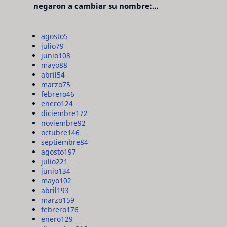
negaron a cambiar su nombre:
"pensaron que era pretencioso"
agosto
5
julio
79
junio
108
mayo
88
abril
54
marzo
75
febrero
46
enero
124
diciembre
172
noviembre
92
octubre
146
septiembre
84
agosto
197
julio
221
junio
134
mayo
102
abril
193
marzo
159
febrero
176
enero
129