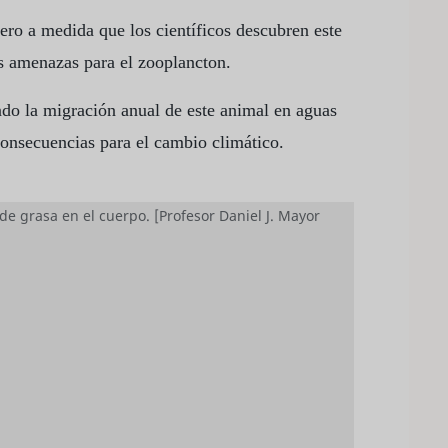
ro a medida que los científicos descubren este
as amenazas para el zooplancton.
ndo la migración anual de este animal en aguas
consecuencias para el cambio climático.
 grasa en el cuerpo. [Profesor Daniel J. Mayor
io y miembro de la Academia China de las
 "extraordinarios" y obligan a replantearse la
céano Austral.
orque tienen un modo de vida muy interesante",
itish Antarctic Survey.