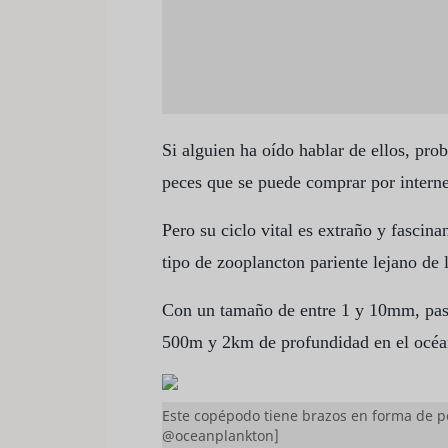
Animales poco apreciad
Pero en comparación con los animales a
pingüino, el pequeño pero poderoso zoo
Si alguien ha oído hablar de ellos, pr
peces que se puede comprar por interne
Pero su ciclo vital es extraño y fasc
tipo de zooplancton pariente lejano de l
Con un tamaño de entre 1 y 10mm, pasa
500m y 2km de profundidad en el océa
Este copépodo tiene brazos en forma de pe
@oceanplankton]