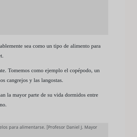
os
ntárticos más populares, como la ballena o el
plancton pasa inadvertido y es poco apreciado.
obablemente sea como un tipo de alimento para
t.
inante. Tomemos como ejemplo el copépodo, un
os cangrejos y las langostas.
n la mayor parte de su vida dormidos entre
no.
los para alimentarse. [Profesor Daniel J. Mayor