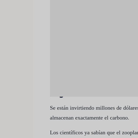
En las imágenes tomadas con el microsc
en el interior de sus cuerpos y burbujas
Daniel Mayor, que las fotografió en la 
Sin ellos, la atmósfera de nuestro plan
A escala mundial, los océanos han abs
el hombre al quemar combustibles fósil
responsable de cerca del 40%, y gran p
Migración
Se están invirtiendo millones de dólar
almacenan exactamente el carbono.
Los científicos ya sabían que el zoopl