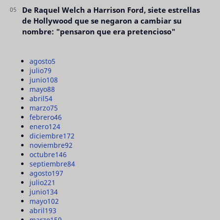
De Raquel Welch a Harrison Ford, siete estrellas
de Hollywood que se negaron a cambiar su
nombre: "pensaron que era pretencioso"
agosto
5
julio
79
junio
108
mayo
88
abril
54
marzo
75
febrero
46
enero
124
diciembre
172
noviembre
92
octubre
146
septiembre
84
agosto
197
julio
221
junio
134
mayo
102
abril
193
marzo
159