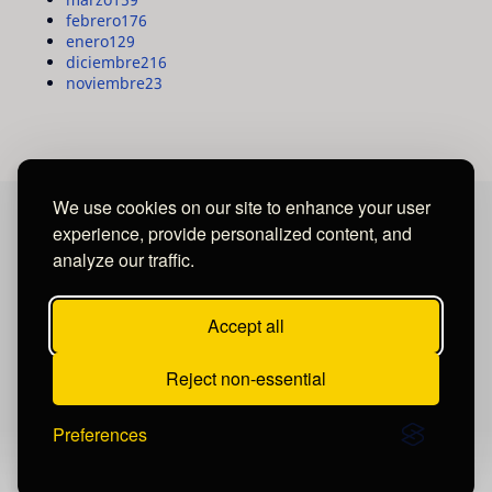
febrero
176
enero
129
diciembre
216
noviembre
23
We use cookies on our site to enhance your user
experience, provide personalized content, and
MAYA MEDIA GROUP
analyze our traffic.
Ubicados en Tegucigalpa - Honduras.
Accept all
Reject non-essential
Preferences
Publicar un comentario