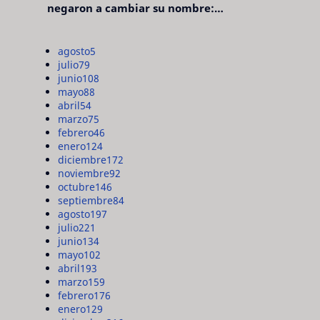
negaron a cambiar su nombre:
"pensaron que era pretencioso"
agosto
5
julio
79
junio
108
mayo
88
abril
54
marzo
75
febrero
46
enero
124
diciembre
172
noviembre
92
octubre
146
septiembre
84
agosto
197
julio
221
junio
134
mayo
102
abril
193
marzo
159
febrero
176
enero
129