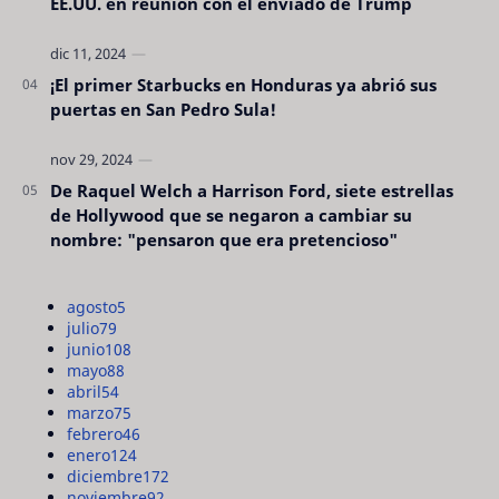
EE.UU. en reunión con el enviado de Trump
¡El primer Starbucks en Honduras ya abrió sus
puertas en San Pedro Sula!
De Raquel Welch a Harrison Ford, siete estrellas
de Hollywood que se negaron a cambiar su
nombre: "pensaron que era pretencioso"
agosto
5
julio
79
junio
108
mayo
88
abril
54
marzo
75
febrero
46
enero
124
diciembre
172
noviembre
92