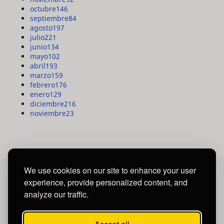
octubre
146
septiembre
84
agosto
197
julio
221
junio
134
mayo
102
abril
193
marzo
159
febrero
176
enero
129
diciembre
216
noviembre
23
We use cookies on our site to enhance your user
experience, provide personalized content, and
MAYA MEDIA GROUP
analyze our traffic.
Ubicados en Tegucigalpa - Honduras.