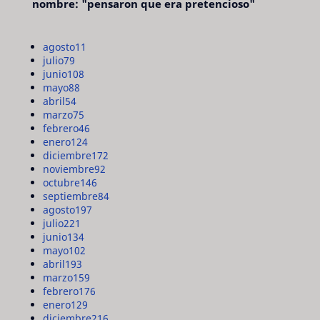
nombre: "pensaron que era pretencioso"
agosto
11
julio
79
junio
108
mayo
88
abril
54
marzo
75
febrero
46
enero
124
diciembre
172
noviembre
92
octubre
146
septiembre
84
agosto
197
julio
221
junio
134
mayo
102
abril
193
marzo
159
febrero
176
enero
129
diciembre
216