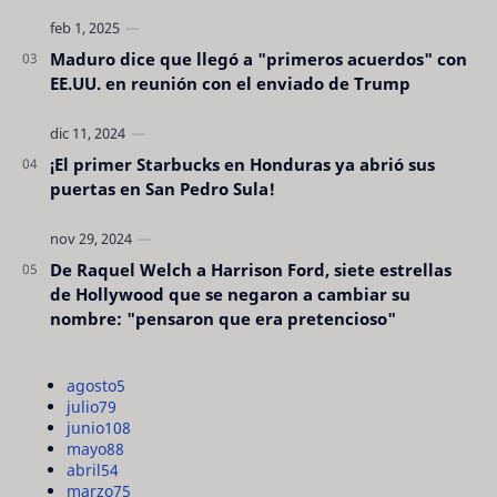
Maduro dice que llegó a "primeros acuerdos" con
EE.UU. en reunión con el enviado de Trump
¡El primer Starbucks en Honduras ya abrió sus
puertas en San Pedro Sula!
De Raquel Welch a Harrison Ford, siete estrellas
de Hollywood que se negaron a cambiar su
nombre: "pensaron que era pretencioso"
agosto
5
julio
79
junio
108
mayo
88
abril
54
marzo
75