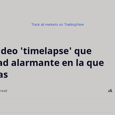
Track all markets on TradingView
ideo 'timelapse' que
ad alarmante en la que
as
 read