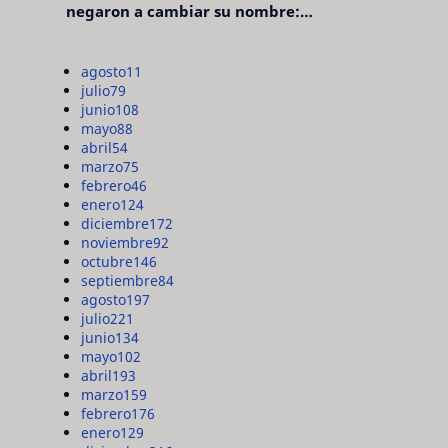
negaron a cambiar su nombre:
"pensaron que era pretencioso"
agosto
11
julio
79
junio
108
mayo
88
abril
54
marzo
75
febrero
46
enero
124
diciembre
172
noviembre
92
octubre
146
septiembre
84
agosto
197
julio
221
junio
134
mayo
102
abril
193
marzo
159
febrero
176
enero
129