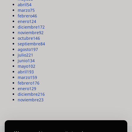
abril
54
marzo
75
febrero
46
enero
124
diciembre
172
noviembre
92
octubre
146
septiembre
84
agosto
197
julio
221
junio
134
mayo
102
abril
193
marzo
159
febrero
176
enero
129
diciembre
216
noviembre
23