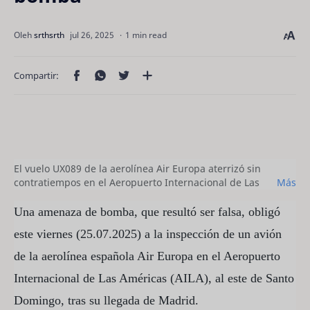
1 min read
El vuelo UX089 de la aerolínea Air Europa aterrizó sin
contratiempos en el Aeropuerto Internacional de Las
Más
Américas (AILA) José Francisco Peña Gómez, alrededor de
las 6:00 de la tarde hora local. (Archivo)
Artur
Una amenaza de bomba, que resultó ser falsa, obligó
Widak/NurPhoto/picture alliance
este viernes (25.07.2025) a la inspección de un avión
de la aerolínea española Air Europa en el Aeropuerto
Internacional de Las Américas (AILA), al este de Santo
Domingo, tras su llegada de Madrid.