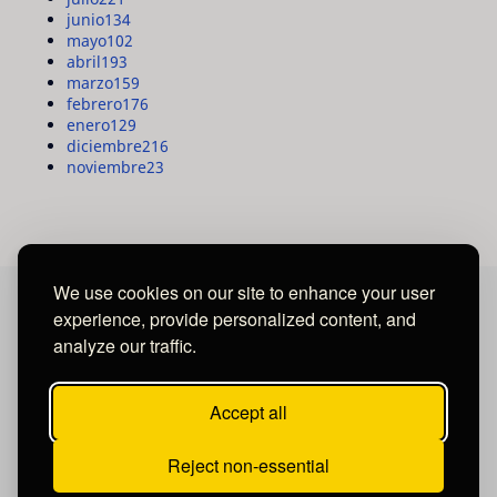
junio
134
mayo
102
abril
193
marzo
159
febrero
176
enero
129
diciembre
216
noviembre
23
We use cookies on our site to enhance your user
experience, provide personalized content, and
MAYA MEDIA GROUP
analyze our traffic.
Ubicados en Tegucigalpa - Honduras.
Accept all
Reject non-essential