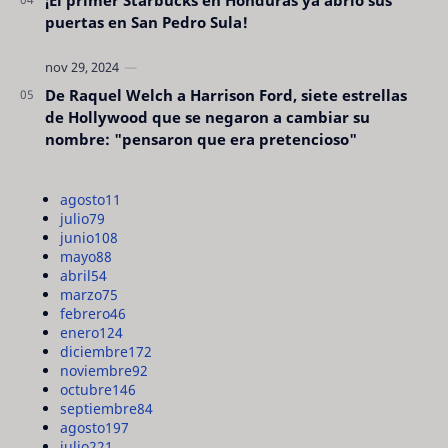
puertas en San Pedro Sula!
De Raquel Welch a Harrison Ford, siete estrellas
de Hollywood que se negaron a cambiar su
nombre: "pensaron que era pretencioso"
agosto
11
julio
79
junio
108
mayo
88
abril
54
marzo
75
febrero
46
enero
124
diciembre
172
noviembre
92
octubre
146
septiembre
84
agosto
197
julio
221