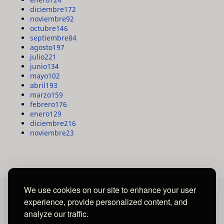
diciembre
172
noviembre
92
octubre
146
septiembre
84
agosto
197
julio
221
junio
134
mayo
102
abril
193
marzo
159
febrero
176
enero
129
diciembre
216
noviembre
23
We use cookies on our site to enhance your user
experience, provide personalized content, and
MAYA MEDIA GROUP
analyze our traffic.