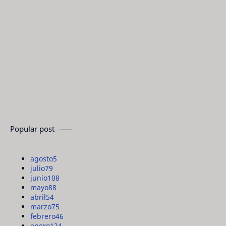
Popular post
agosto
5
julio
79
junio
108
mayo
88
abril
54
marzo
75
febrero
46
enero
124