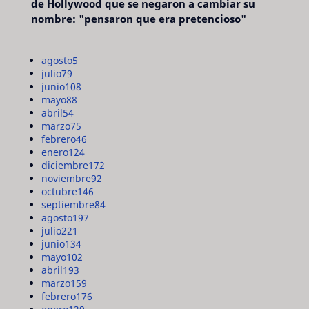
de Hollywood que se negaron a cambiar su
nombre: "pensaron que era pretencioso"
agosto
5
julio
79
junio
108
mayo
88
abril
54
marzo
75
febrero
46
enero
124
diciembre
172
noviembre
92
octubre
146
septiembre
84
agosto
197
julio
221
junio
134
mayo
102
abril
193
marzo
159
febrero
176