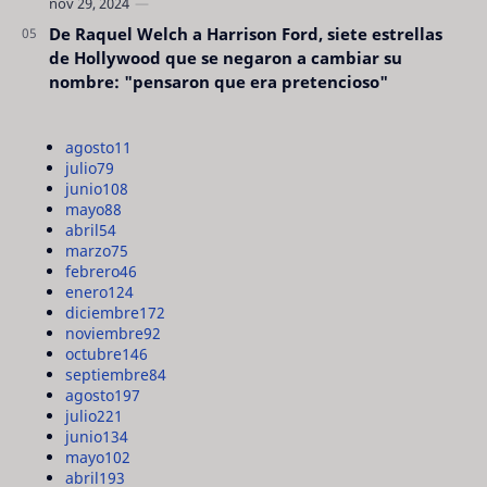
De Raquel Welch a Harrison Ford, siete estrellas
de Hollywood que se negaron a cambiar su
nombre: "pensaron que era pretencioso"
agosto
11
julio
79
junio
108
mayo
88
abril
54
marzo
75
febrero
46
enero
124
diciembre
172
noviembre
92
octubre
146
septiembre
84
agosto
197
julio
221
junio
134
mayo
102
abril
193