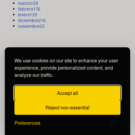
marzo
159
febrero
176
enero
129
diciembre
216
noviembre
23
We use cookies on our site to enhance your user
experience, provide personalized content, and
MAYA MEDIA GROUP
analyze our traffic.
Ubicados en Tegucigalpa - Honduras.
Accept all
Reject non-essential
Preferences
Publicar un comentario