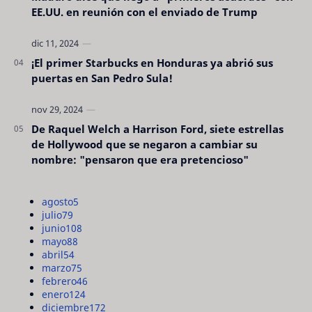
EE.UU. en reunión con el enviado de Trump
¡El primer Starbucks en Honduras ya abrió sus
puertas en San Pedro Sula!
De Raquel Welch a Harrison Ford, siete estrellas
de Hollywood que se negaron a cambiar su
nombre: "pensaron que era pretencioso"
agosto
5
julio
79
junio
108
mayo
88
abril
54
marzo
75
febrero
46
enero
124
diciembre
172