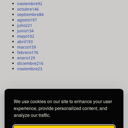
noviembre
92
octubre
146
septiembre
84
agosto
197
julio
221
junio
134
mayo
102
abril
193
marzo
159
febrero
176
enero
129
diciembre
216
noviembre
23
We use cookies on our site to enhance your user
experience, provide personalized content, and
MAYA MEDIA GROUP
analyze our traffic.
Ubicados en Tegucigalpa - Honduras.