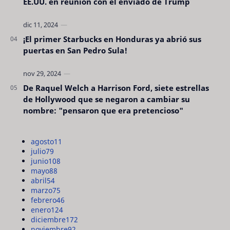
EE.UU. en reunión con el enviado de Trump
¡El primer Starbucks en Honduras ya abrió sus
puertas en San Pedro Sula!
De Raquel Welch a Harrison Ford, siete estrellas
de Hollywood que se negaron a cambiar su
nombre: "pensaron que era pretencioso"
agosto
11
julio
79
junio
108
mayo
88
abril
54
marzo
75
febrero
46
enero
124
diciembre
172
noviembre
92