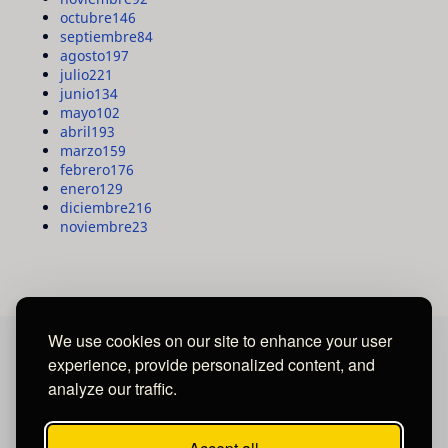
octubre
146
septiembre
84
agosto
197
julio
221
junio
134
mayo
102
abril
193
marzo
159
febrero
176
enero
129
diciembre
216
noviembre
23
We use cookies on our site to enhance your user
experience, provide personalized content, and
MAYA MEDIA GROUP
analyze our traffic.
Ubicados en Tegucigalpa - Honduras.