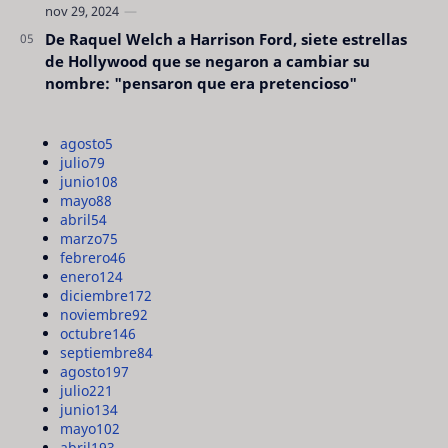
De Raquel Welch a Harrison Ford, siete estrellas
de Hollywood que se negaron a cambiar su
nombre: "pensaron que era pretencioso"
agosto
5
julio
79
junio
108
mayo
88
abril
54
marzo
75
febrero
46
enero
124
diciembre
172
noviembre
92
octubre
146
septiembre
84
agosto
197
julio
221
junio
134
mayo
102
abril
193