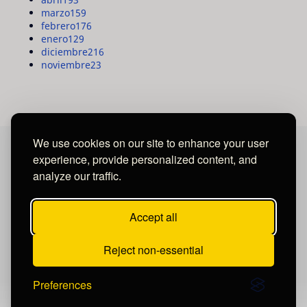
marzo
159
febrero
176
enero
129
diciembre
216
noviembre
23
We use cookies on our site to enhance your user
experience, provide personalized content, and
MAYA MEDIA GROUP
analyze our traffic.
Ubicados en Tegucigalpa - Honduras.
Accept all
Reject non-essential
Preferences