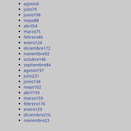
agosto
5
julio
79
junio
108
mayo
88
abril
54
marzo
75
febrero
46
enero
124
diciembre
172
noviembre
92
octubre
146
septiembre
84
agosto
197
julio
221
junio
134
mayo
102
abril
193
marzo
159
febrero
176
enero
129
diciembre
216
noviembre
23