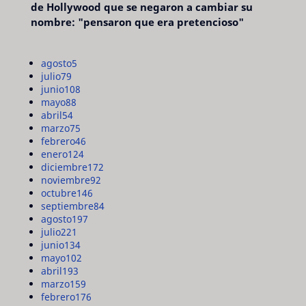
de Hollywood que se negaron a cambiar su
nombre: "pensaron que era pretencioso"
agosto
5
julio
79
junio
108
mayo
88
abril
54
marzo
75
febrero
46
enero
124
diciembre
172
noviembre
92
octubre
146
septiembre
84
agosto
197
julio
221
junio
134
mayo
102
abril
193
marzo
159
febrero
176