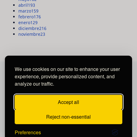
abril
193
marzo
159
febrero
176
enero
129
diciembre
216
noviembre
23
We use cookies on our site to enhance your user
experience, provide personalized content, and
MAYA MEDIA GROUP
analyze our traffic.
Ubicados en Tegucigalpa - Honduras.
Accept all
Reject non-essential
Preferences