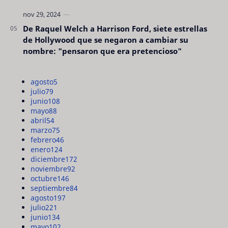
De Raquel Welch a Harrison Ford, siete estrellas
de Hollywood que se negaron a cambiar su
nombre: "pensaron que era pretencioso"
agosto
5
julio
79
junio
108
mayo
88
abril
54
marzo
75
febrero
46
enero
124
diciembre
172
noviembre
92
octubre
146
septiembre
84
agosto
197
julio
221
junio
134
mayo
102