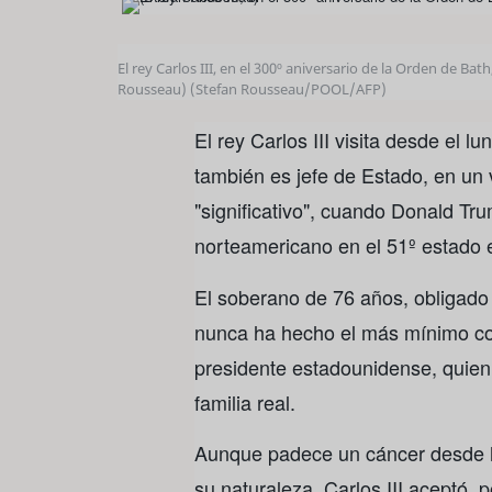
El rey Carlos III, en el 300º aniversario de la Orden de B
Rousseau)
(Stefan Rousseau/POOL/AFP)
El rey Carlos III visita desde el
también es jefe de Estado, en un
"significativo", cuando Donald Tr
norteamericano en el 51º estado 
El soberano de 76 años, obligado 
nunca ha hecho el más mínimo com
presidente estadounidense, quien 
familia real.
Aunque padece un cáncer desde 
su naturaleza, Carlos III aceptó, p