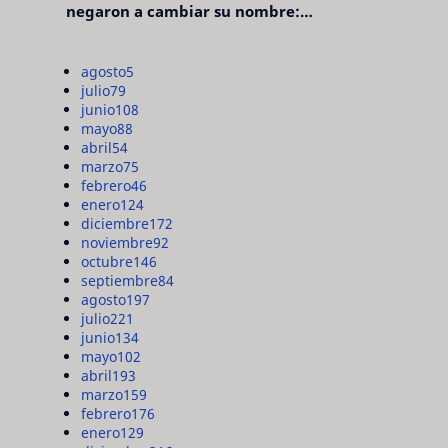
negaron a cambiar su nombre:
"pensaron que era pretencioso"
agosto
5
julio
79
junio
108
mayo
88
abril
54
marzo
75
febrero
46
enero
124
diciembre
172
noviembre
92
octubre
146
septiembre
84
agosto
197
julio
221
junio
134
mayo
102
abril
193
marzo
159
febrero
176
enero
129