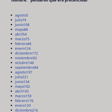
nombre: "pensaron que era pretencioso"
agosto
5
julio
79
junio
108
mayo
88
abril
54
marzo
75
febrero
46
enero
124
diciembre
172
noviembre
92
octubre
146
septiembre
84
agosto
197
julio
221
junio
134
mayo
102
abril
193
marzo
159
febrero
176
enero
129
diciembre
216