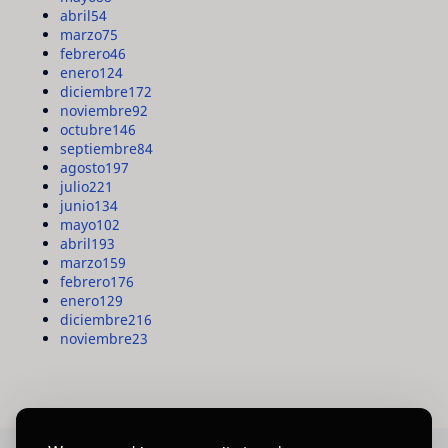
abril
54
marzo
75
febrero
46
enero
124
diciembre
172
noviembre
92
octubre
146
septiembre
84
agosto
197
julio
221
junio
134
mayo
102
abril
193
marzo
159
febrero
176
enero
129
diciembre
216
noviembre
23