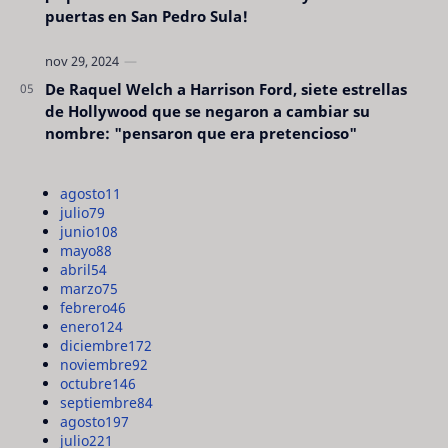
puertas en San Pedro Sula!
De Raquel Welch a Harrison Ford, siete estrellas
de Hollywood que se negaron a cambiar su
nombre: "pensaron que era pretencioso"
agosto
11
julio
79
junio
108
mayo
88
abril
54
marzo
75
febrero
46
enero
124
diciembre
172
noviembre
92
octubre
146
septiembre
84
agosto
197
julio
221