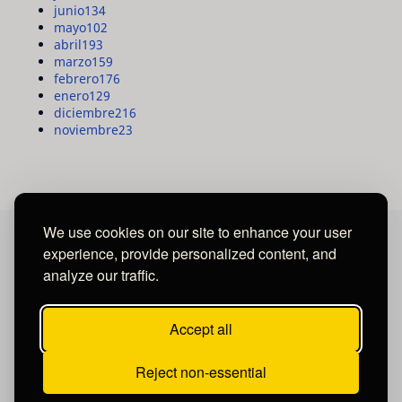
junio
134
mayo
102
abril
193
marzo
159
febrero
176
enero
129
diciembre
216
noviembre
23
We use cookies on our site to enhance your user
experience, provide personalized content, and
MAYA MEDIA GROUP
analyze our traffic.
Ubicados en Tegucigalpa - Honduras.
Accept all
Reject non-essential