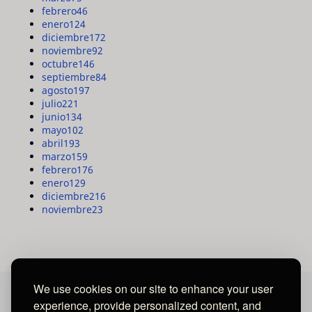
febrero
46
enero
124
diciembre
172
noviembre
92
octubre
146
septiembre
84
agosto
197
julio
221
junio
134
mayo
102
abril
193
marzo
159
febrero
176
enero
129
diciembre
216
noviembre
23
We use cookies on our site to enhance your user
experience, provide personalized content, and