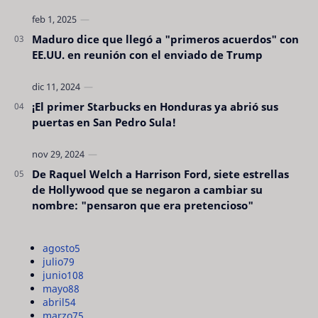
Maduro dice que llegó a "primeros acuerdos" con
EE.UU. en reunión con el enviado de Trump
¡El primer Starbucks en Honduras ya abrió sus
puertas en San Pedro Sula!
De Raquel Welch a Harrison Ford, siete estrellas
de Hollywood que se negaron a cambiar su
nombre: "pensaron que era pretencioso"
agosto
5
julio
79
junio
108
mayo
88
abril
54
marzo
75