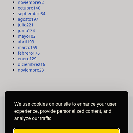
noviembre
92
octubre
146
septiembre
84
agosto
197
julio
221
junio
134
mayo
102
abril
193
marzo
159
febrero
176
enero
129
diciembre
216
noviembre
23
We use cookies on our site to enhance your user
experience, provide personalized content, and
MAYA MEDIA GROUP
analyze our traffic.
Ubicados en Tegucigalpa - Honduras.