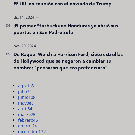
EE.UU. en reunión con el enviado de Trump
¡El primer Starbucks en Honduras ya abrió sus
puertas en San Pedro Sula!
De Raquel Welch a Harrison Ford, siete estrellas
de Hollywood que se negaron a cambiar su
nombre: "pensaron que era pretencioso"
agosto
5
julio
79
junio
108
mayo
88
abril
54
marzo
75
febrero
46
enero
124
diciembre
172