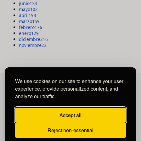
junio
134
mayo
102
abril
193
marzo
159
febrero
176
enero
129
diciembre
216
noviembre
23
We use cookies on our site to enhance your user
experience, provide personalized content, and
MAYA MEDIA GROUP
analyze our traffic.
Ubicados en Tegucigalpa - Honduras.
Accept all
Reject non-essential