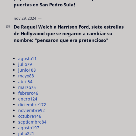
puertas en San Pedro Sula!
De Raquel Welch a Harrison Ford, siete estrellas
de Hollywood que se negaron a cambiar su
nombre: "pensaron que era pretencioso"
agosto
11
julio
79
junio
108
mayo
88
abril
54
marzo
75
febrero
46
enero
124
diciembre
172
noviembre
92
octubre
146
septiembre
84
agosto
197
julio
221