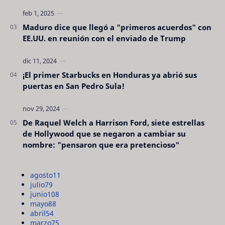
Maduro dice que llegó a "primeros acuerdos" con
EE.UU. en reunión con el enviado de Trump
¡El primer Starbucks en Honduras ya abrió sus
puertas en San Pedro Sula!
De Raquel Welch a Harrison Ford, siete estrellas
de Hollywood que se negaron a cambiar su
nombre: "pensaron que era pretencioso"
agosto
11
julio
79
junio
108
mayo
88
abril
54
marzo
75