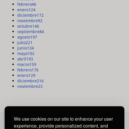
febrero
46
enero
124
diciembre
172
noviembre
92
octubre
146
septiembre
84
agosto
197
julio
221
junio
134
mayo
102
abril
193
marzo
159
febrero
176
enero
129
diciembre
216
noviembre
23
We use cookies on our site to enhance your user
experience, provide personalized content, and