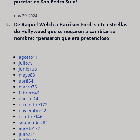
puertas en San Pedro Sula!
De Raquel Welch a Harrison Ford, siete estrellas
de Hollywood que se negaron a cambiar su
nombre: "pensaron que era pretencioso"
agosto
11
julio
79
junio
108
mayo
88
abril
54
marzo
75
febrero
46
enero
124
diciembre
172
noviembre
92
octubre
146
septiembre
84
agosto
197
julio
221