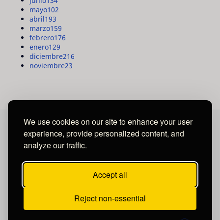
junio
134
mayo
102
abril
193
marzo
159
febrero
176
enero
129
diciembre
216
noviembre
23
We use cookies on our site to enhance your user
experience, provide personalized content, and
MAYA MEDIA GROUP
analyze our traffic.
Ubicados en Tegucigalpa - Honduras.
Accept all
Reject non-essential