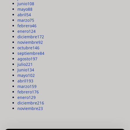
junio
108
mayo
88
abril
54
marzo
75
febrero
46
enero
124
diciembre
172
noviembre
92
octubre
146
septiembre
84
agosto
197
julio
221
junio
134
mayo
102
abril
193
marzo
159
febrero
176
enero
129
diciembre
216
noviembre
23