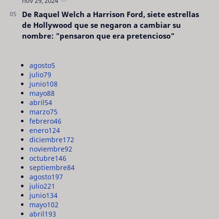
De Raquel Welch a Harrison Ford, siete estrellas
de Hollywood que se negaron a cambiar su
nombre: "pensaron que era pretencioso"
agosto
5
julio
79
junio
108
mayo
88
abril
54
marzo
75
febrero
46
enero
124
diciembre
172
noviembre
92
octubre
146
septiembre
84
agosto
197
julio
221
junio
134
mayo
102
abril
193