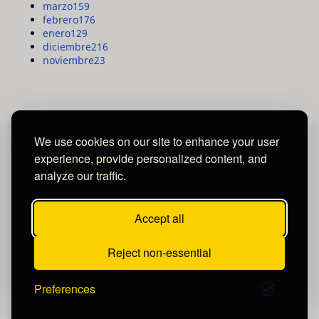
marzo
159
febrero
176
enero
129
diciembre
216
noviembre
23
We use cookies on our site to enhance your user
experience, provide personalized content, and
MAYA MEDIA GROUP
analyze our traffic.
Ubicados en Tegucigalpa - Honduras.
Accept all
Reject non-essential
Preferences
Publicar un comentario