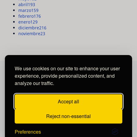
abril
193
marzo
159
febrero
176
enero
129
diciembre
216
noviembre
23
We use cookies on our site to enhance your user
experience, provide personalized content, and
MAYA MEDIA GROUP
analyze our traffic.
Ubicados en Tegucigalpa - Honduras.
Accept all
Reject non-essential
Preferences