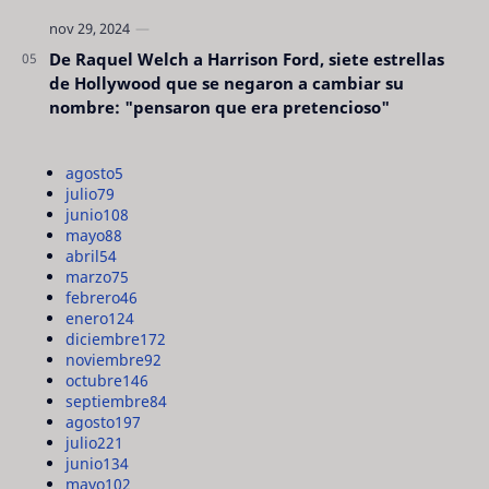
De Raquel Welch a Harrison Ford, siete estrellas
de Hollywood que se negaron a cambiar su
nombre: "pensaron que era pretencioso"
agosto
5
julio
79
junio
108
mayo
88
abril
54
marzo
75
febrero
46
enero
124
diciembre
172
noviembre
92
octubre
146
septiembre
84
agosto
197
julio
221
junio
134
mayo
102