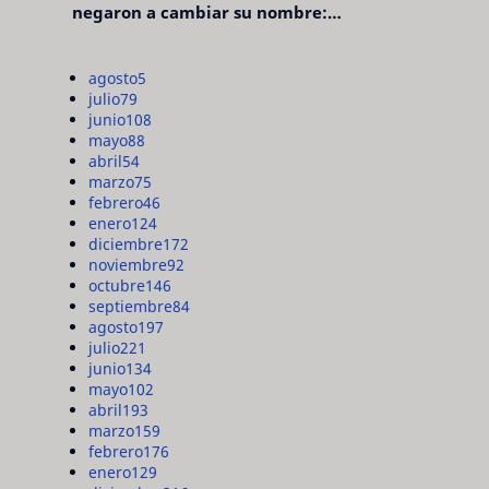
negaron a cambiar su nombre:
"pensaron que era pretencioso"
agosto
5
julio
79
junio
108
mayo
88
abril
54
marzo
75
febrero
46
enero
124
diciembre
172
noviembre
92
octubre
146
septiembre
84
agosto
197
julio
221
junio
134
mayo
102
abril
193
marzo
159
febrero
176
enero
129