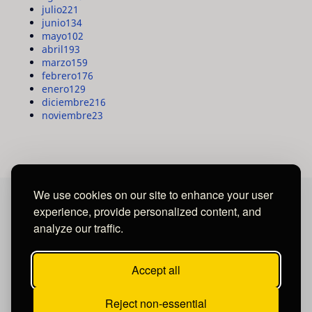
julio
221
junio
134
mayo
102
abril
193
marzo
159
febrero
176
enero
129
diciembre
216
noviembre
23
We use cookies on our site to enhance your user
experience, provide personalized content, and
MAYA MEDIA GROUP
analyze our traffic.
Ubicados en Tegucigalpa - Honduras.
Accept all
Reject non-essential