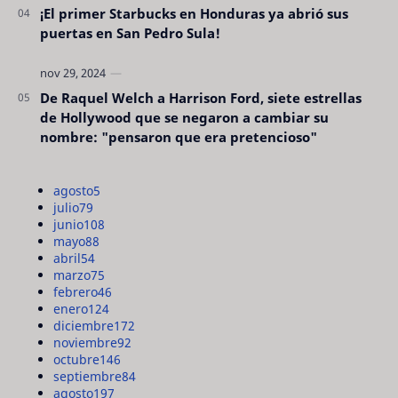
¡El primer Starbucks en Honduras ya abrió sus
puertas en San Pedro Sula!
De Raquel Welch a Harrison Ford, siete estrellas
de Hollywood que se negaron a cambiar su
nombre: "pensaron que era pretencioso"
agosto
5
julio
79
junio
108
mayo
88
abril
54
marzo
75
febrero
46
enero
124
diciembre
172
noviembre
92
octubre
146
septiembre
84
agosto
197