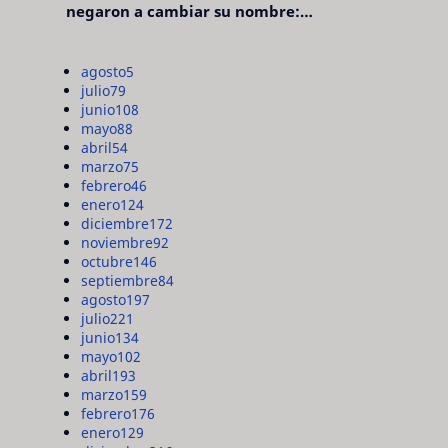
negaron a cambiar su nombre:
"pensaron que era pretencioso"
agosto
5
julio
79
junio
108
mayo
88
abril
54
marzo
75
febrero
46
enero
124
diciembre
172
noviembre
92
octubre
146
septiembre
84
agosto
197
julio
221
junio
134
mayo
102
abril
193
marzo
159
febrero
176
enero
129