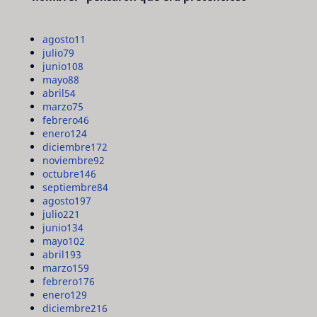
agosto
11
julio
79
junio
108
mayo
88
abril
54
marzo
75
febrero
46
enero
124
diciembre
172
noviembre
92
octubre
146
septiembre
84
agosto
197
julio
221
junio
134
mayo
102
abril
193
marzo
159
febrero
176
enero
129
diciembre
216