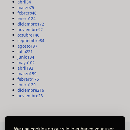
abril
54
marzo
75
febrero
46
enero
124
diciembre
172
noviembre
92
octubre
146
septiembre
84
agosto
197
julio
221
junio
134
mayo
102
abril
193
marzo
159
febrero
176
enero
129
diciembre
216
noviembre
23
We use cookies on our site to enhance your user