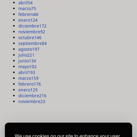
abril
54
marzo
75
febrero
46
enero
124
diciembre
172
noviembre
92
octubre
146
septiembre
84
agosto
197
julio
221
junio
134
mayo
102
abril
193
marzo
159
febrero
176
enero
129
diciembre
216
noviembre
23
We use cookies on our site to enhance your user