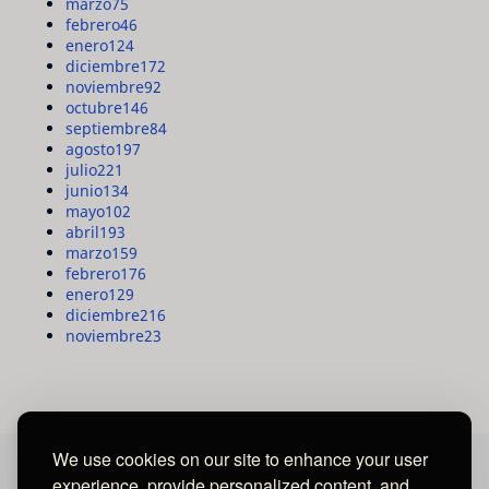
marzo
75
febrero
46
enero
124
diciembre
172
noviembre
92
octubre
146
septiembre
84
agosto
197
julio
221
junio
134
mayo
102
abril
193
marzo
159
febrero
176
enero
129
diciembre
216
noviembre
23
We use cookies on our site to enhance your user
experience, provide personalized content, and