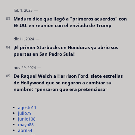
Maduro dice que llegó a "primeros acuerdos" con
EE.UU. en reunión con el enviado de Trump
¡El primer Starbucks en Honduras ya abrió sus
puertas en San Pedro Sula!
De Raquel Welch a Harrison Ford, siete estrellas
de Hollywood que se negaron a cambiar su
nombre: "pensaron que era pretencioso"
agosto
11
julio
79
junio
108
mayo
88
abril
54