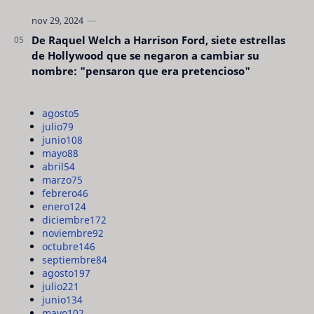
De Raquel Welch a Harrison Ford, siete estrellas
de Hollywood que se negaron a cambiar su
nombre: "pensaron que era pretencioso"
agosto
5
julio
79
junio
108
mayo
88
abril
54
marzo
75
febrero
46
enero
124
diciembre
172
noviembre
92
octubre
146
septiembre
84
agosto
197
julio
221
junio
134
mayo
102