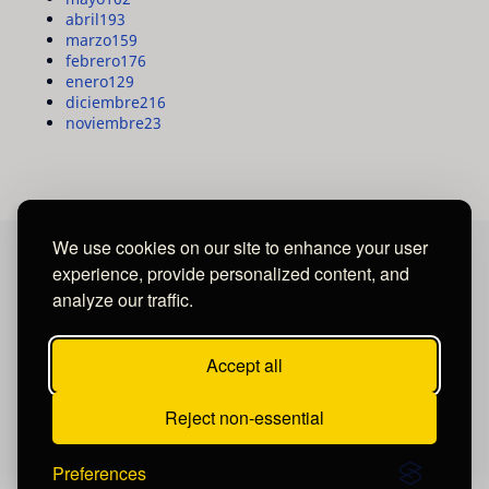
abril
193
marzo
159
febrero
176
enero
129
diciembre
216
noviembre
23
We use cookies on our site to enhance your user
experience, provide personalized content, and
MAYA MEDIA GROUP
analyze our traffic.
Ubicados en Tegucigalpa - Honduras.
Accept all
Reject non-essential
Preferences