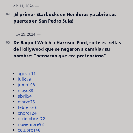
¡El primer Starbucks en Honduras ya abrió sus
puertas en San Pedro Sula!
De Raquel Welch a Harrison Ford, siete estrellas
de Hollywood que se negaron a cambiar su
nombre: "pensaron que era pretencioso"
agosto
11
julio
79
junio
108
mayo
88
abril
54
marzo
75
febrero
46
enero
124
diciembre
172
noviembre
92
octubre
146