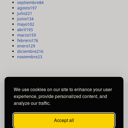
septiembre
84
agosto
197
julio
221
junio
134
mayo
102
abril
193
marzo
159
febrero
176
enero
129
diciembre
216
noviembre
23
We use cookies on our site to enhance your user
experience, provide personalized content, and
MAYA MEDIA GROUP
analyze our traffic.
Ubicados en Tegucigalpa - Honduras.
Accept all