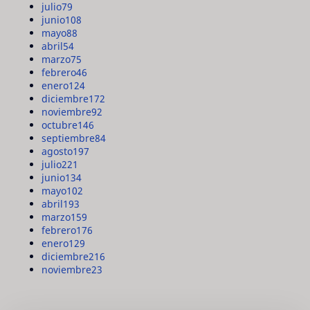
julio
79
junio
108
mayo
88
abril
54
marzo
75
febrero
46
enero
124
diciembre
172
noviembre
92
octubre
146
septiembre
84
agosto
197
julio
221
junio
134
mayo
102
abril
193
marzo
159
febrero
176
enero
129
diciembre
216
noviembre
23