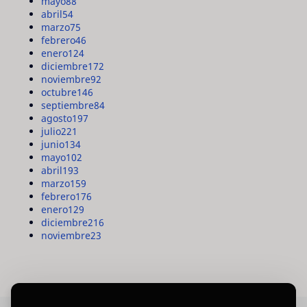
mayo
88
abril
54
marzo
75
febrero
46
enero
124
diciembre
172
noviembre
92
octubre
146
septiembre
84
agosto
197
julio
221
junio
134
mayo
102
abril
193
marzo
159
febrero
176
enero
129
diciembre
216
noviembre
23