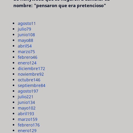
nombre: "pensaron que era pretencioso"
agosto
11
julio
79
junio
108
mayo
88
abril
54
marzo
75
febrero
46
enero
124
diciembre
172
noviembre
92
octubre
146
septiembre
84
agosto
197
julio
221
junio
134
mayo
102
abril
193
marzo
159
febrero
176
enero
129