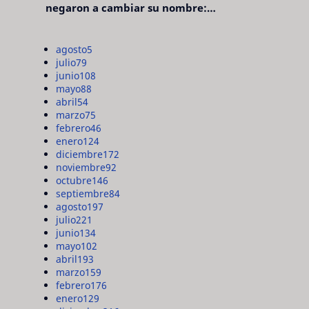
negaron a cambiar su nombre:
"pensaron que era pretencioso"
agosto
5
julio
79
junio
108
mayo
88
abril
54
marzo
75
febrero
46
enero
124
diciembre
172
noviembre
92
octubre
146
septiembre
84
agosto
197
julio
221
junio
134
mayo
102
abril
193
marzo
159
febrero
176
enero
129