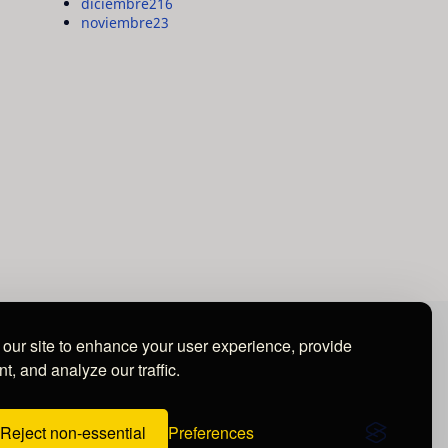
diciembre
216
noviembre
23
our site to enhance your user experience, provide
t, and analyze our traffic.
Reject non-essential
Preferences