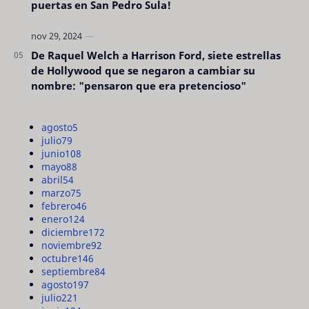
puertas en San Pedro Sula!
De Raquel Welch a Harrison Ford, siete estrellas
de Hollywood que se negaron a cambiar su
nombre: "pensaron que era pretencioso"
agosto
5
julio
79
junio
108
mayo
88
abril
54
marzo
75
febrero
46
enero
124
diciembre
172
noviembre
92
octubre
146
septiembre
84
agosto
197
julio
221