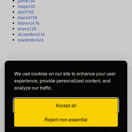
junio
134
mayo
102
abril
193
marzo
159
febrero
176
enero
129
diciembre
216
noviembre
23
We use cookies on our site to enhance your user
experience, provide personalized content, and
MAYA MEDIA GROUP
analyze our traffic.
Ubicados en Tegucigalpa - Honduras.
Accept all
Reject non-essential