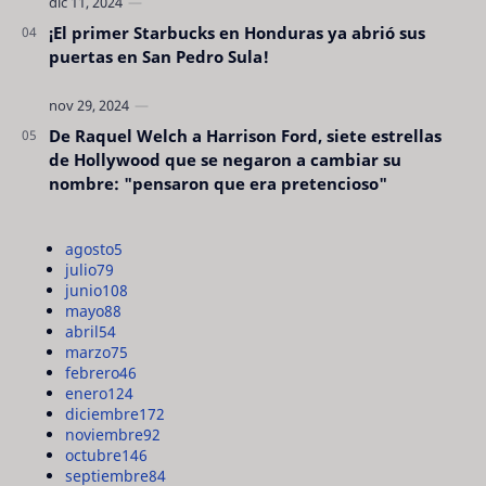
¡El primer Starbucks en Honduras ya abrió sus
puertas en San Pedro Sula!
De Raquel Welch a Harrison Ford, siete estrellas
de Hollywood que se negaron a cambiar su
nombre: "pensaron que era pretencioso"
agosto
5
julio
79
junio
108
mayo
88
abril
54
marzo
75
febrero
46
enero
124
diciembre
172
noviembre
92
octubre
146
septiembre
84