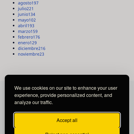
agosto
197
julio
221
junio
134
mayo
102
abril
193
marzo
159
febrero
176
enero
129
diciembre
216
noviembre
23
We use cookies on our site to enhance your user
experience, provide personalized content, and
MAYA MEDIA GROUP
analyze our traffic.
Ubicados en Tegucigalpa - Honduras.
Accept all