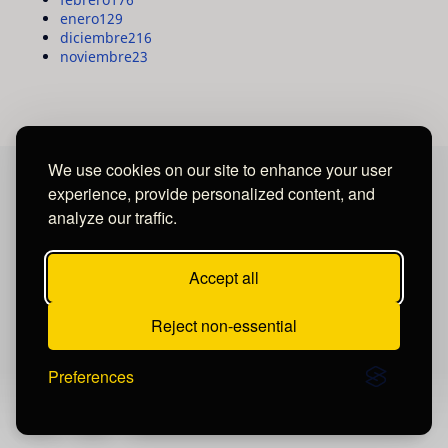
enero
129
diciembre
216
noviembre
23
We use cookies on our site to enhance your user
experience, provide personalized content, and
MAYA MEDIA GROUP
analyze our traffic.
Ubicados en Tegucigalpa - Honduras.
Accept all
Reject non-essential
Preferences
Publicar un comentario