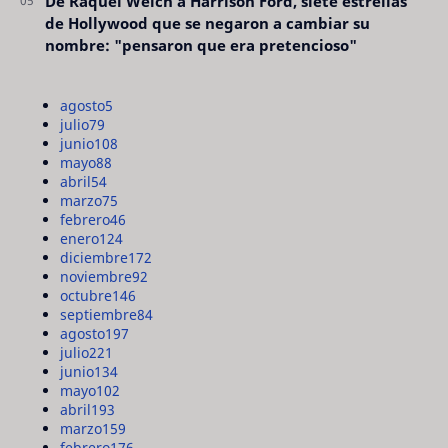
De Raquel Welch a Harrison Ford, siete estrellas
de Hollywood que se negaron a cambiar su
nombre: "pensaron que era pretencioso"
agosto
5
julio
79
junio
108
mayo
88
abril
54
marzo
75
febrero
46
enero
124
diciembre
172
noviembre
92
octubre
146
septiembre
84
agosto
197
julio
221
junio
134
mayo
102
abril
193
marzo
159
febrero
176